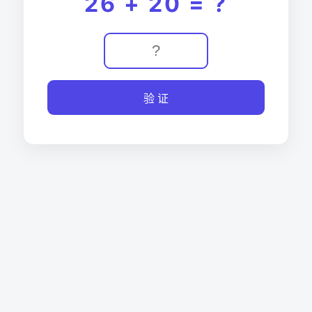
26 + 20 = ?
验 证