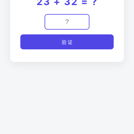
23 + 32 = ?
验 证