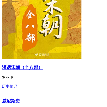
漫话宋朝（全八部）
罗亚飞
历史传记
威尼斯史