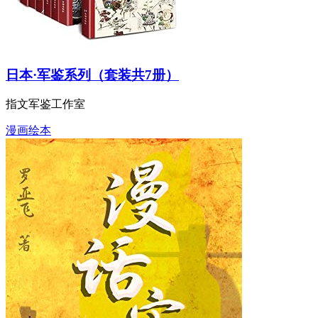
日本·军鉴系列（套装共7册）
指文军鉴工作室
漫画绘本