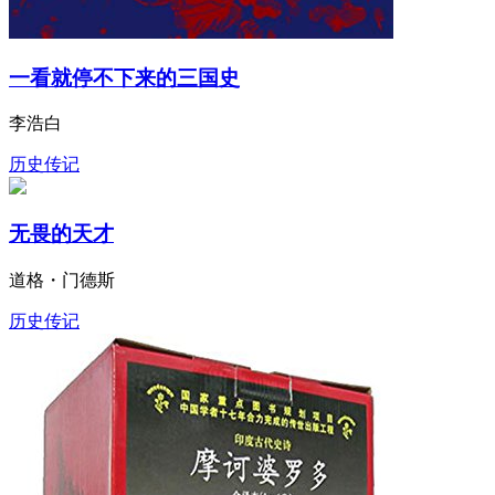
一看就停不下来的三国史
李浩白
历史传记
无畏的天才
道格・门德斯
历史传记