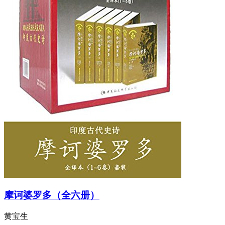
摩诃婆罗多（全六册）
黄宝生