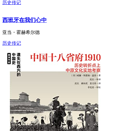
历史传记
西班牙在我们心中
亚当・霍赫希尔德
历史传记