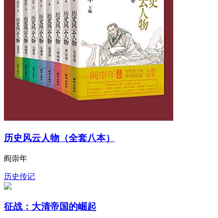
历史风云人物（全套八本）
阎崇年
历史传记
征战：大清帝国的崛起