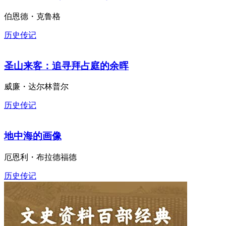
趣读世界史（套装共5册）
伯恩德・克鲁格
历史传记
圣山来客：追寻拜占庭的余晖
威廉・达尔林普尔
历史传记
地中海的画像
厄恩利・布拉德福德
历史传记