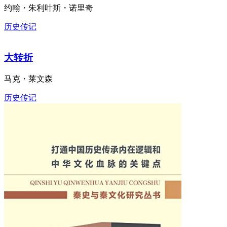
约翰・朱利叶斯・诺里奇
历史传记
大转折
马克・莱文森
历史传记