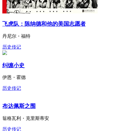
飞虎队：陈纳德和他的美国志愿者
丹尼尔・福特
历史传记
纠缠小史
伊恩・霍德
历史传记
布达佩斯之围
翁格瓦利・克里斯蒂安
历史传记