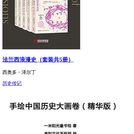
法兰西浪漫史（套装共5册）
西奥多・泽尔丁
历史传记