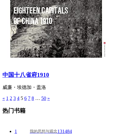
中国十八省府1910
威廉・埃德加・盖洛
«
1
2
3
4
5
6
7
8
…
50
»
文
章
热门书籍
导