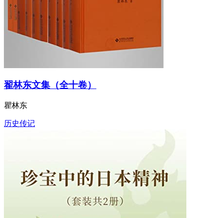
翟林东文集（全十卷）
瞿林东
历史传记