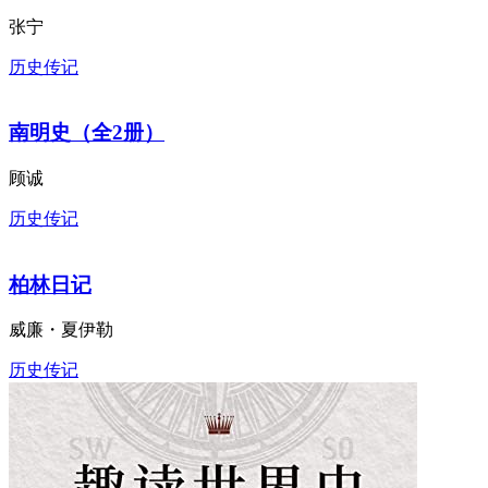
异国事物的转译
张宁
历史传记
南明史（全2册）
顾诚
历史传记
柏林日记
威廉・夏伊勒
历史传记