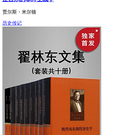
丘吉尔的非绅士战争
贾尔斯・米尔顿
历史传记