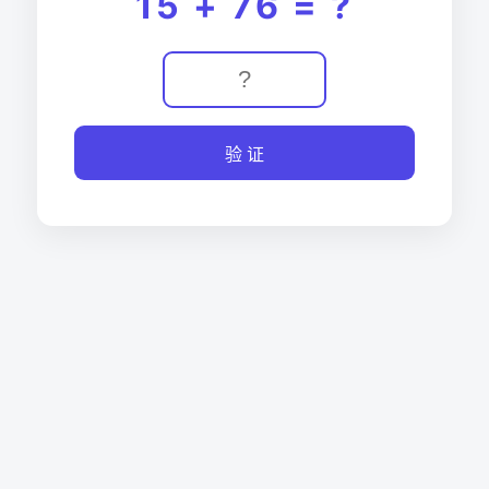
15 + 76 = ?
验 证