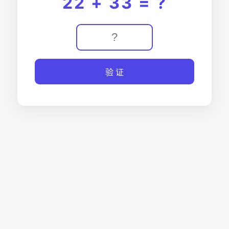
22 + 33 = ?
验 证