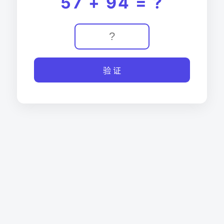
57 + 94 = ?
验 证