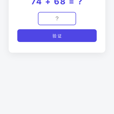
74 + 68 = ?
验 证