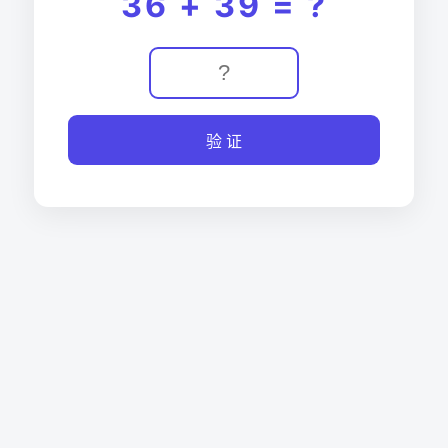
36 + 39 = ?
验 证