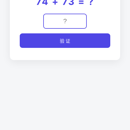
74 + 73 = ?
验 证