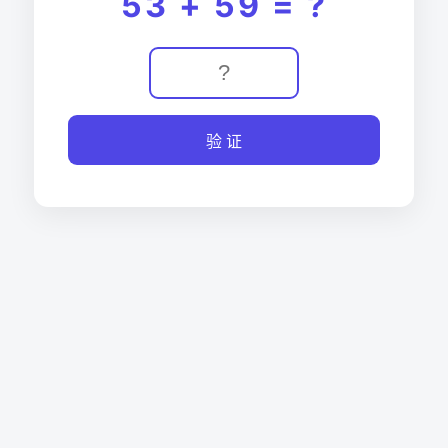
53 + 59 = ?
验 证