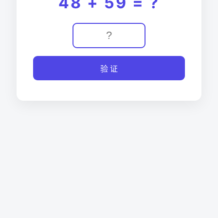
48 + 59 = ?
验 证