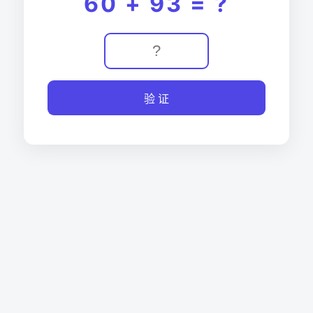
60 + 93 = ?
验 证