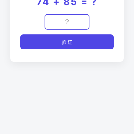
74 + 85 = ?
验 证