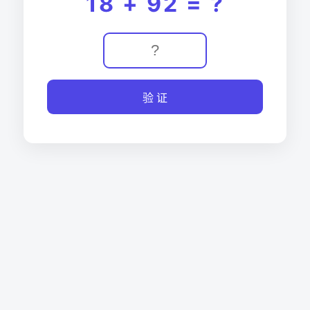
18 + 92 = ?
验 证