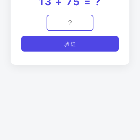
13 + 75 = ?
验 证