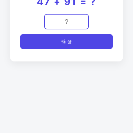
47 + 91 = ?
验 证