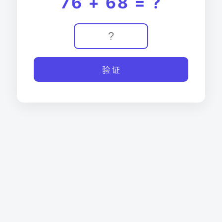
76 + 68 = ?
验 证