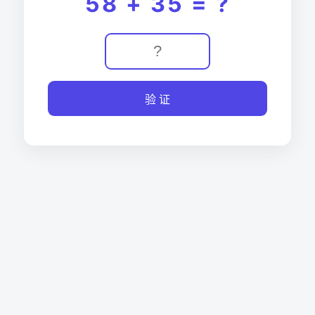
58 + 35 = ?
验 证