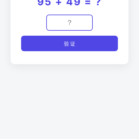
95 + 49 = ?
验 证