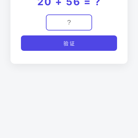
20 + 56 = ?
验 证