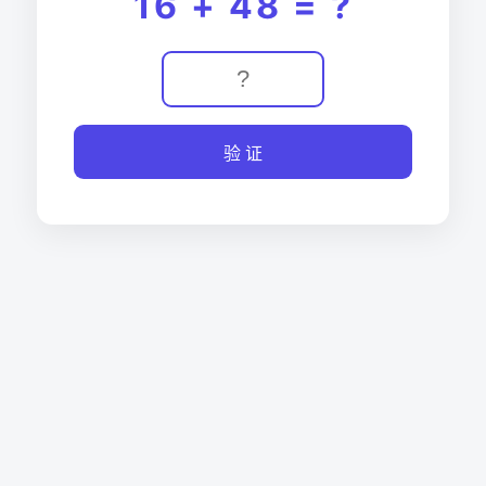
16 + 48 = ?
验 证