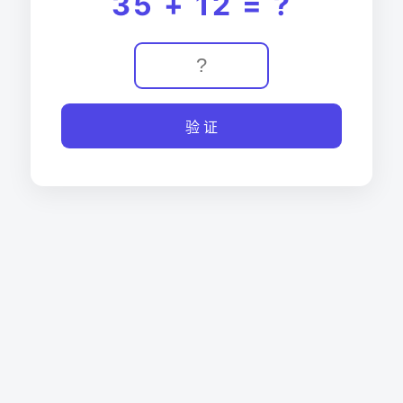
35 + 12 = ?
验 证