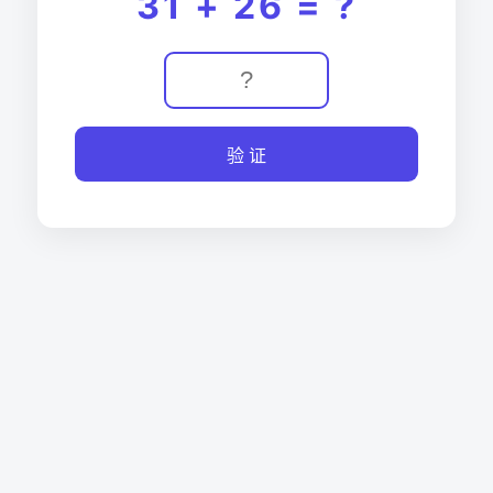
31 + 26 = ?
验 证