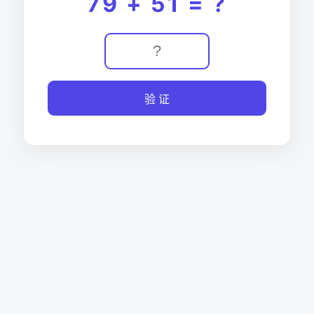
79 + 51 = ?
验 证