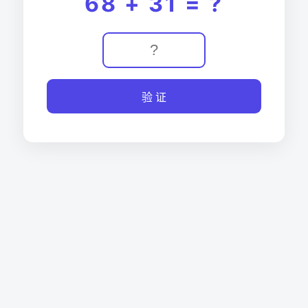
68 + 31 = ?
验 证