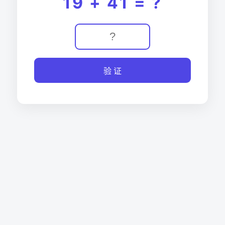
19 + 41 = ?
验 证