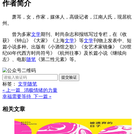
作者简介
萧耳，女，作家，媒体人，高级记者，江南人氏，现居杭
州。
曾为多家
文学
期刊、时尚杂志和报纸写过专栏，在《收
获》《钟山》《大家》《上海
文学
》等
文学
刊物上发表中、短
篇小说多种。出版有《小酒馆之歌》《女艺术家镜像》《20世
纪60年代西方时尚符号》《杭州往事》及长篇小说《继续向
左》、电影
随笔
《第二性元素》等。
提交验证
标签：
文学
随笔
« 上一篇 消极情绪的力量
幸福需要等待 下一篇 »
相关文章