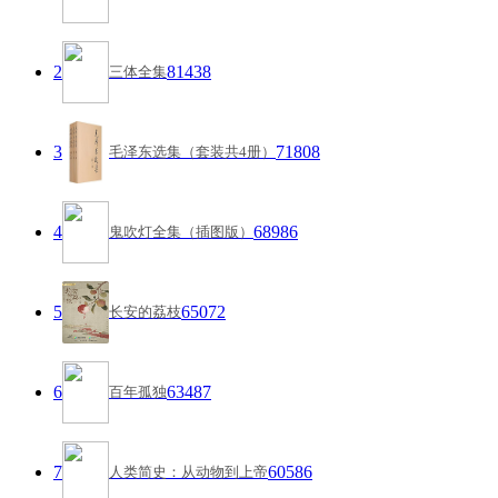
2
81438
三体全集
3
71808
毛泽东选集（套装共4册）
4
68986
鬼吹灯全集（插图版）
5
65072
长安的荔枝
6
63487
百年孤独
7
60586
人类简史：从动物到上帝