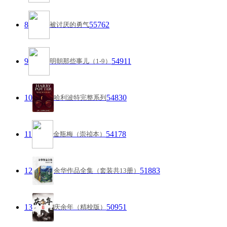
8
55762
被讨厌的勇气
9
54911
明朝那些事儿（1-9）
10
54830
哈利波特完整系列
11
54178
金瓶梅（崇祯本）
12
51883
余华作品全集（套装共13册）
13
50951
庆余年（精校版）