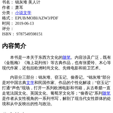
书名：
锦灰堆 美人计
作者：
萧耳
分类：
小说文学
格式：
EPUB/MOBI/AZW3/PDF
时间：
2019-06-13
评分：
ISBN：
9787549598151
内容简介
本书是一本关于东西方文化的
随笔
。内容涉及广泛，既有
《金瓶梅》《海上花列传》等古典作品，也有张爱玲、木心等
现代作家，还包括欧洲时尚文化、先锋电影和前卫艺术。
内容分三部分：锦灰堆、窃玉记、偷香记。“锦灰堆”部分
是对中国古典
文学
和民国作家、作品的个性化解读；“窃玉记”
打通“声色”现场，打开一系列欧洲电影和书籍，从古希腊一直
走笔法国文化、英国文化、葡萄牙文化等；“偷香记”系列
随笔
是作者从女性视角的一系列书写，解剖了现当代女性群体的处
境和从中反映出的性与政治。