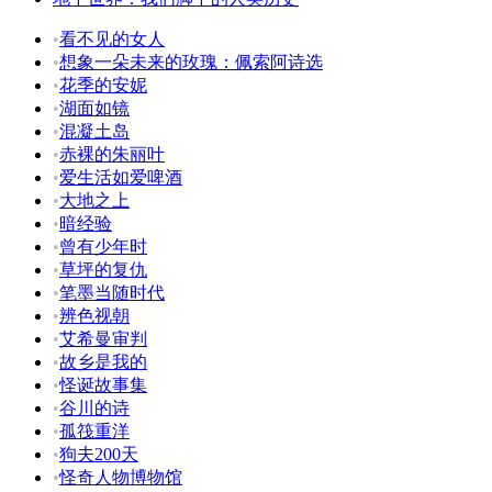
•
看不见的女人
•
想象一朵未来的玫瑰：佩索阿诗选
•
花季的安妮
•
湖面如镜
•
混凝土岛
•
赤裸的朱丽叶
•
爱生活如爱啤酒
•
大地之上
•
暗经验
•
曾有少年时
•
草坪的复仇
•
笔墨当随时代
•
辨色视朝
•
艾希曼审判
•
故乡是我的
•
怪诞故事集
•
谷川的诗
•
孤筏重洋
•
狗夫200天
•
怪奇人物博物馆