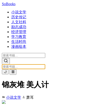
SoBooks
小说文学
历史传记
人文社科
励志成功
经济管理
学习教育
生活时尚
漫画绘本
🌙
☰
锦灰堆 美人计
小说文学
萧耳