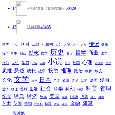
14
50429
平凡的世界（套装共3册）
15
49485
认知觉醒
传记
中国
互联网
世界
二战
人物
健康
个人
人文
人生
人类
历史
励志
哲学
商业
创业
医学
写作
军事
名著
国学
小说
心理
女性
奇幻
学习
德国
宇宙
宗教
当代
心理学
思想
推理
悬疑
投资
思维
成长
政治
散文
战争
教育
文学
日本
文化
漫画
法国
欧洲
沟通
治愈
杂文
旅行
科普
社会
管理
科幻
科学
生活
理财
爱情
物理
科技
经典
经济
美国
纪实
职场
绘本
股票
美食
育儿
自然
随笔
金融
艺术
英国
营销
诗歌
计算机
诗词
逻辑
告诉她