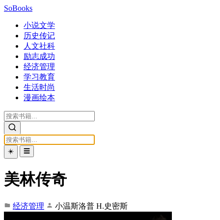
SoBooks
小说文学
历史传记
人文社科
励志成功
经济管理
学习教育
生活时尚
漫画绘本
☀️
☰
美林传奇
经济管理
小温斯洛普 H.史密斯