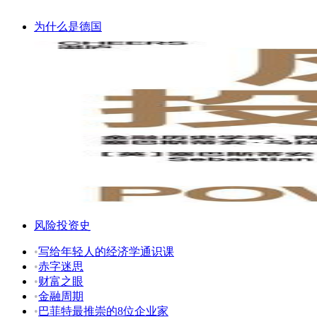
为什么是德国
风险投资史
•
写给年轻人的经济学通识课
•
赤字迷思
•
财富之眼
•
金融周期
•
巴菲特最推崇的8位企业家