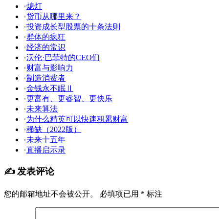
•
熄灯
•
货币从哪里来？
•
投资成长型股票的十条法则
•
群体的疯狂
•
经济的常识
•
沃伦·巴菲特的CEO们
•
财富与影响力
•
制造消费者
•
金钱永不眠Ⅱ
•
更富有、更睿智、更快乐
•
未来算法
•
为什么精英可以快速积累财富
•
稀缺（2022版）
•
未来十五年
•
直播启示录
✍️ 发表评论
您的邮箱地址不会被公开。
必填项已用
*
标注