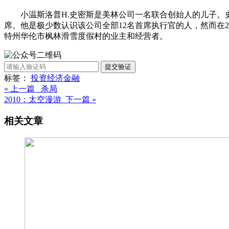
小温斯洛普H.史密斯是美林公司一名联合创始人的儿子。
席。他是极少数认识该公司全部12名首席执行官的人，然而在
特州华伦市枫林滑雪度假村的业主和经营者。
提交验证
标签：
投资
经济
金融
« 上一篇 杀局
2010：太空漫游 下一篇 »
相关文章