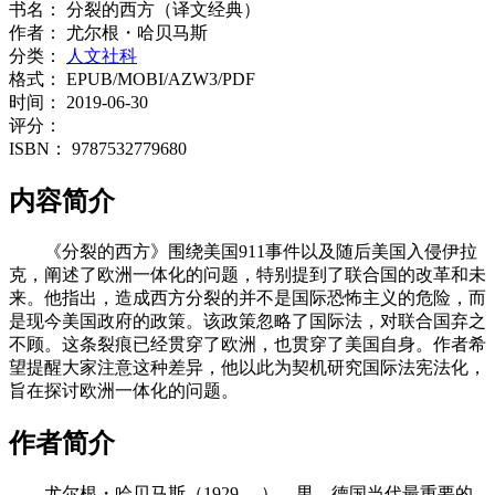
书名：
分裂的西方（译文经典）
作者：
尤尔根・哈贝马斯
分类：
人文社科
格式：
EPUB/MOBI/AZW3/PDF
时间：
2019-06-30
评分：
ISBN：
9787532779680
内容简介
《分裂的西方》围绕美国911事件以及随后美国入侵伊拉
克，阐述了欧洲一体化的问题，特别提到了联合国的改革和未
来。他指出，造成西方分裂的并不是国际恐怖主义的危险，而
是现今美国政府的政策。该政策忽略了国际法，对联合国弃之
不顾。这条裂痕已经贯穿了欧洲，也贯穿了美国自身。作者希
望提醒大家注意这种差异，他以此为契机研究国际法宪法化，
旨在探讨欧洲一体化的问题。
作者简介
尤尔根・哈贝马斯（1929— ），男，德国当代最重要的