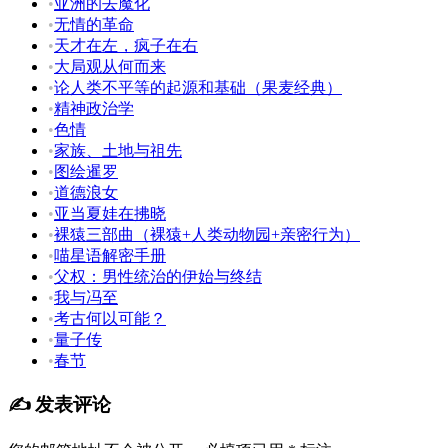
•
亚洲的去魔化
•
无情的革命
•
天才在左，疯子在右
•
大局观从何而来
•
论人类不平等的起源和基础（果麦经典）
•
精神政治学
•
色情
•
家族、土地与祖先
•
图绘暹罗
•
道德浪女
•
亚当夏娃在拂晓
•
裸猿三部曲（裸猿+人类动物园+亲密行为）
•
喵星语解密手册
•
父权：男性统治的伊始与终结
•
我与冯至
•
考古何以可能？
•
量子传
•
春节
✍️ 发表评论