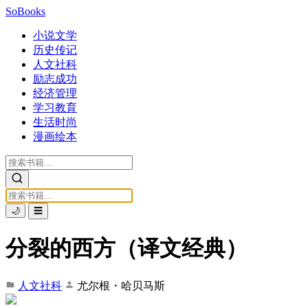
SoBooks
小说文学
历史传记
人文社科
励志成功
经济管理
学习教育
生活时尚
漫画绘本
🌙
☰
分裂的西方（译文经典）
人文社科
尤尔根・哈贝马斯