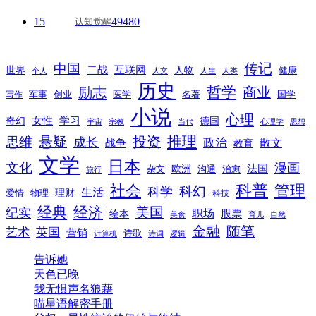
15
49480
认知觉醒
传记
中国
互联网
世界
二战
人物
健康
个人
人文
人生
人类
历史
励志
哲学
商业
创业
医学
写作
军事
名著
国学
小说
心理
女性
奇幻
学习
德国
宇宙
宗教
当代
心理学
思想
推理
悬疑
投资
思维
成长
政治
散文
战争
教育
文学
日本
文化
漫画
法国
欧洲
沟通
治愈
杂文
旅行
科普
社会
管理
科幻
科学
生活
理财
爱情
物理
科技
经典
经济
美国
纪实
职场
绘本
股票
美食
育儿
自然
随笔
金融
艺术
英国
营销
诗歌
计算机
诗词
逻辑
告诉她
天色已晚
我无惧声名狼藉
喵星语解密手册