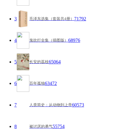
3
71792
毛泽东选集（套装共4册）
4
68976
鬼吹灯全集（插图版）
5
65064
长安的荔枝
6
63472
百年孤独
7
60573
人类简史：从动物到上帝
8
55754
被讨厌的勇气