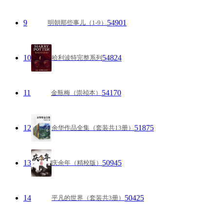
9
54901
明朝那些事儿（1-9）
10
54824
哈利波特完整系列
11
54170
金瓶梅（崇祯本）
12
51875
余华作品全集（套装共13册）
13
50945
庆余年（精校版）
14
50425
平凡的世界（套装共3册）