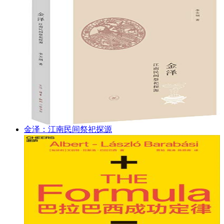
金泽：江南民间祭祀探源