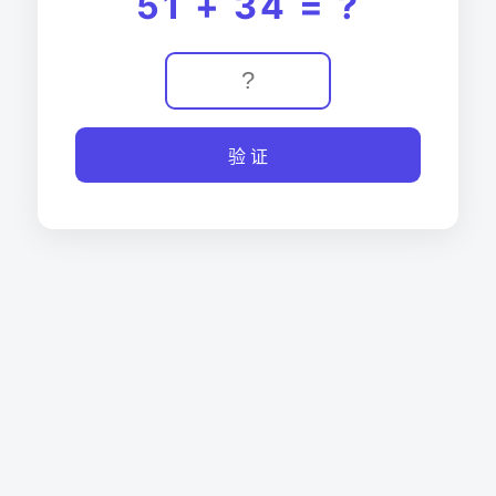
51 + 34 = ?
验 证