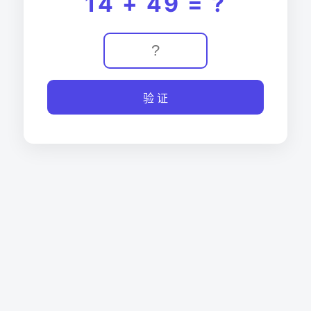
14 + 49 = ?
验 证