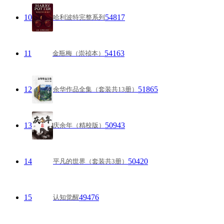
10
54817
哈利波特完整系列
11
54163
金瓶梅（崇祯本）
12
51865
余华作品全集（套装共13册）
13
50943
庆余年（精校版）
14
50420
平凡的世界（套装共3册）
15
49476
认知觉醒