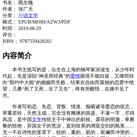
书名：
既生魄
作者：
张广天
分类：
小说文学
格式：
EPUB/MOBI/AZW3/PDF
时间：
2019-08-29
评分：
ISBN：
9787559428202
内容简介
本书主线写的是，出生在上海的钢琴家涂浚生，从少年时
代起，先是深陷“神圣而经典”的
爱情
困境不能自拔，又继而转
向“契约中大能”的婚姻而失败，结果在自由而孤独的恋爱中绝
望，几番“死了又死，生了又生”，终有所醒悟，在痛中见了
光。
作者写初恋、失恋、背叛、情迷、痴嗔诸等爱恋的状态，
举重若轻，天然玉成，完全没有雕琢的痕迹。不著一字，尽得
风流，是中国
文学
传统主干中伸出的斜枝。裘菲的明澈，卑厥
黎的惊艳，异国女子的荒凉，直到玫美的绸茧交织的熟美……
无一不在诗性的笼罩下，轻的，重的，脏的，斑斓而冲突的，