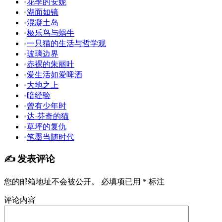
•
花季的安妮
•
湖面如镜
•
混凝土岛
•
极乐鸟与蜗牛
•
一只猫的生活与哲学观
•
玻璃边界
•
赤裸的朱丽叶
•
爱生活如爱啤酒
•
大地之上
•
暗经验
•
曾有少年时
•
达·芬奇的猫
•
草坪的复仇
•
笔墨当随时代
✍️ 发表评论
您的邮箱地址不会被公开。
必填项已用
*
标注
评论内容