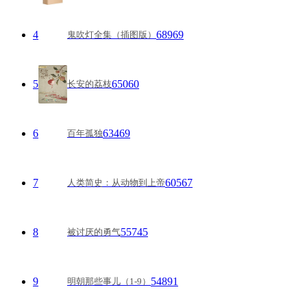
4
68969
鬼吹灯全集（插图版）
5
65060
长安的荔枝
6
63469
百年孤独
7
60567
人类简史：从动物到上帝
8
55745
被讨厌的勇气
9
54891
明朝那些事儿（1-9）