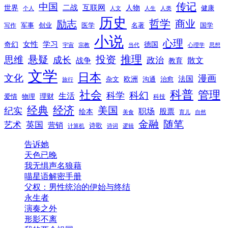
传记
中国
互联网
世界
二战
人物
健康
个人
人文
人生
人类
历史
励志
哲学
商业
创业
医学
写作
军事
名著
国学
小说
心理
女性
奇幻
学习
德国
宇宙
宗教
当代
心理学
思想
推理
悬疑
投资
思维
成长
政治
散文
战争
教育
文学
日本
文化
漫画
法国
欧洲
沟通
治愈
杂文
旅行
科普
社会
管理
科幻
科学
生活
理财
爱情
物理
科技
经典
经济
美国
纪实
职场
绘本
股票
美食
育儿
自然
随笔
金融
艺术
英国
营销
诗歌
计算机
诗词
逻辑
告诉她
天色已晚
我无惧声名狼藉
喵星语解密手册
父权：男性统治的伊始与终结
永生者
演奏之外
形影不离