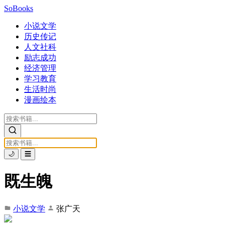
SoBooks
小说文学
历史传记
人文社科
励志成功
经济管理
学习教育
生活时尚
漫画绘本
🌙
☰
既生魄
小说文学
张广天