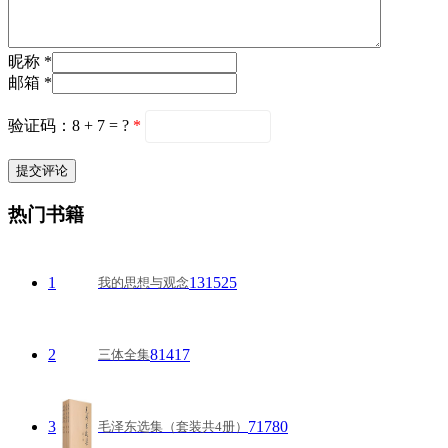
昵称 *
邮箱 *
验证码：8 + 7 = ?
*
热门书籍
1
131525
我的思想与观念
2
81417
三体全集
3
71780
毛泽东选集（套装共4册）