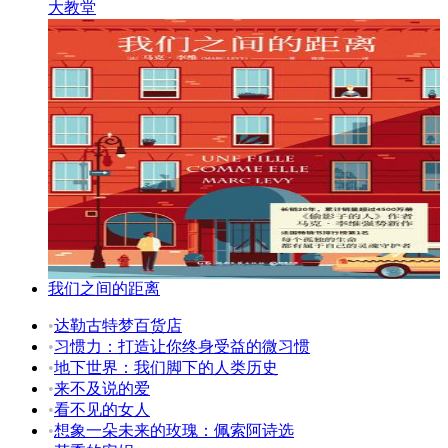
大教堂
我们之间的距离
•
达勒古特梦百货店
•
习惯力：打造让你终身受益的微习惯
•
地下世界：我们脚下的人类历史
•
来不及说的爱
•
看不见的女人
•
想象一朵未来的玫瑰：佩索阿诗选