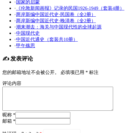
•
国家的启蒙
•
《伦敦新闻画报》记录的民国1926-1949（套装4册）
•
两岸新编中国近代史·民国卷（全2册）
•
两岸新编中国近代史·晚清卷（全2册）
•
潮来潮去：海关与中国现代性的全球起源
•
中国现代史
•
中国近代通史（套装共10册）
•
甲午殇思
✍️ 发表评论
您的邮箱地址不会被公开。
必填项已用
*
标注
评论内容
昵称 *
邮箱 *