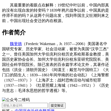
其最重要的着眼点在解释：19世纪中叶以前，中国内部真
的没有出现自发的转变吗？1839年鸦片战争以前，中国真的是
停滞不前的吗？从这两个问题出发，找到帝国主义狂潮到来之
前，中国出现社会变迁的内在根源。
作者简介
魏斐德
（Frederic Wakeman，Jr. 1937—2006）美国著名中
国研究专家、历史学家、社会活动家，被誉为美国“汉学三杰”
之一。曾任美国加州大学伯克利分校历史系哈斯基金教授，美
国历史家协会会长、加州大学伯克利分校东亚研究院院长、美
国社会科学院院长。除已发表的百余篇学术论文外，其著作还
包括《洪业：清朝开国史》《间谍王：戴笠与中国特工》《大
门口的陌生人：1839—1861年间华南的社会动乱》《上海警察
（1927—1937）》《上海歹土：战时恐怖活动与城市犯罪
（1937—1941）》《红星照耀上海城（1942—1952）》《历史
与意志：毛泽东思想的哲学透视》等。
提交验证
标签：
中国历史
近代史
魏斐德