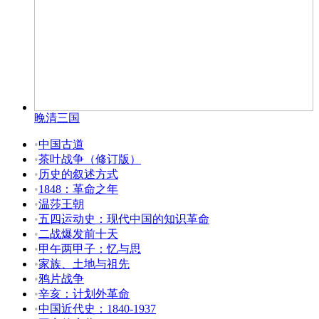
晚清三国
•
中国古道
•
茶叶战争（修订版）
•
历史的叙述方式
•
1848：革命之年
•
温莎王朝
•
五四运动史：现代中国的知识革命
•
二战爆发前十天
•
甲午两甲子：忆与思
•
家族、土地与祖先
•
鸦片战争
•
辛亥：计划外革命
•
中国近代史：1840-1937