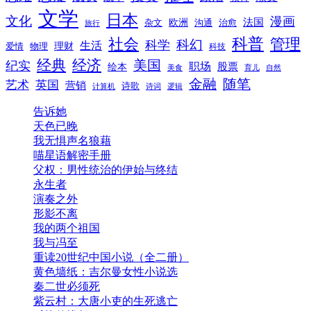
文学
日本
文化
漫画
法国
欧洲
沟通
治愈
杂文
旅行
科普
社会
管理
科幻
科学
生活
理财
爱情
物理
科技
经典
经济
美国
纪实
职场
绘本
股票
美食
育儿
自然
随笔
金融
艺术
英国
营销
诗歌
计算机
诗词
逻辑
告诉她
天色已晚
我无惧声名狼藉
喵星语解密手册
父权：男性统治的伊始与终结
永生者
演奏之外
形影不离
我的两个祖国
我与冯至
重读20世纪中国小说（全二册）
黄色墙纸：吉尔曼女性小说选
秦二世必须死
紫云村：大唐小吏的生死逃亡