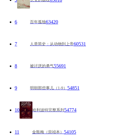
6
63420
百年孤独
7
60531
人类简史：从动物到上帝
8
55691
被讨厌的勇气
9
54851
明朝那些事儿（1-9）
10
54774
哈利波特完整系列
11
54105
金瓶梅（崇祯本）