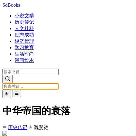
SoBooks
小说文学
历史传记
人文社科
励志成功
经济管理
学习教育
生活时尚
漫画绘本
☀️
☰
中华帝国的衰落
历史传记
魏斐德