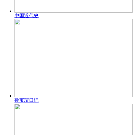
中国近代史
孙宝瑄日记