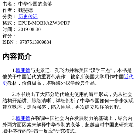
书名：
中华帝国的衰落
作者：
魏斐德
分类：
历史传记
格式：
EPUB/MOBI/AZW3/PDF
时间：
2019-08-30
评分：
ISBN：
9787513909884
内容简介
1.
魏斐德
与史景迁、孔飞力并称美国“汉学三杰”，本书是
他关于中国近代的重要代表作，被多所美国大学用作中国
近代
史
教材，价值极高，堪称海外汉学经典作品。
2.本书跳出了大部分近代通史使用的编年形式，先从社会
结构开始讲。脉络清晰，详细剖析了中华帝国如何一步步实现
建立秩序，走向强盛，陷入困境，再次建立秩序的过程。
3.
魏斐德
在强调中国社会内在发展动力的基础上，结合内
外两方面因素来解释中华帝制的衰落，超越当时中国史研究领
域中盛行的“冲击一反应”研究模式。