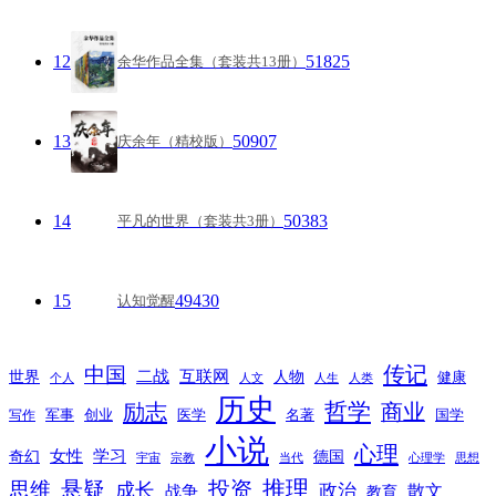
12
51825
余华作品全集（套装共13册）
13
50907
庆余年（精校版）
14
50383
平凡的世界（套装共3册）
15
49430
认知觉醒
传记
中国
互联网
世界
二战
人物
健康
个人
人文
人生
人类
历史
励志
哲学
商业
创业
医学
写作
军事
名著
国学
小说
心理
女性
奇幻
学习
德国
宇宙
宗教
当代
心理学
思想
推理
悬疑
投资
思维
成长
政治
散文
战争
教育