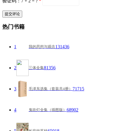
验证码：7 + 2 = ?
*
热门书籍
1
131436
我的思想与观念
2
81356
三体全集
3
71715
毛泽东选集（套装共4册）
4
68902
鬼吹灯全集（插图版）
5
65018
长安的荔枝