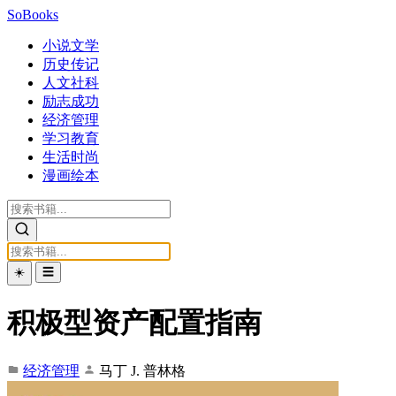
SoBooks
小说文学
历史传记
人文社科
励志成功
经济管理
学习教育
生活时尚
漫画绘本
☀️
☰
积极型资产配置指南
经济管理
马丁 J. 普林格