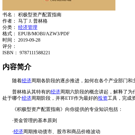
书名：
积极型资产配置指南
作者：
马丁 J. 普林格
分类：
经济管理
格式：
EPUB/MOBI/AZW3/PDF
时间：
2019-09-28
评分：
ISBN：
9787111588221
内容简介
随着
经济
周期各阶段的逐步推进，如何在各个产业部门和
普林格从其特有的
经济
周期六阶段的概念讲起，解释了为
处于哪个
经济
周期阶段，并将ETF作为最好的
投资
工具，完成
《积极型资产配置指南》向你提供的专业知识包括：
·资金管理的基本原则
·
经济
周期推动债市、股市和商品价格波动