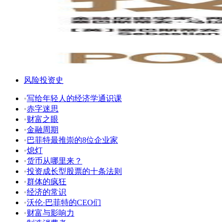
风险投资史
•
写给年轻人的经济学通识课
•
赤字迷思
•
财富之眼
•
金融周期
•
巴菲特最推崇的8位企业家
•
熄灯
•
货币从哪里来？
•
投资成长型股票的十条法则
•
群体的疯狂
•
经济的常识
•
沃伦·巴菲特的CEO们
•
财富与影响力