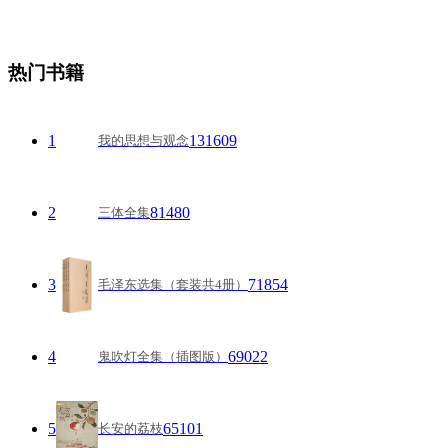
热门书籍
1
131609
我的思想与观念
2
81480
三体全集
3
71854
毛泽东选集（套装共4册）
4
69022
鬼吹灯全集（插图版）
5
65101
长安的荔枝