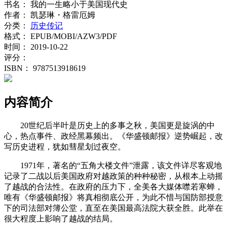
书名：
我的一生略小于美国现代史
作者：
凯瑟琳・格雷厄姆
分类：
历史传记
格式：
EPUB/MOBI/AZW3/PDF
时间：
2019-10-22
评分：
ISBN：
9787513918619
内容简介
20世纪后半叶是历史上的多事之秋，美国更是旋涡的中
心，热点事件、政经黑幕频出。《华盛顿邮报》逆势崛起，改
写历史进程，犹如彗星划过夜空。
1971年，著名的“五角大楼文件”泄露，该文件详尽客观地
记录了二战以后美国政府对越政策的种种秘密，从根本上动摇
了越战的合法性。在政府的压力下，全美各大媒体噤若寒蝉，
唯有《华盛顿邮报》将真相彻底公开，为此不惜与国防部授意
下的司法部对簿公堂，直至在美国最高法院大获全胜。此举在
很大程度上影响了越战的结局。