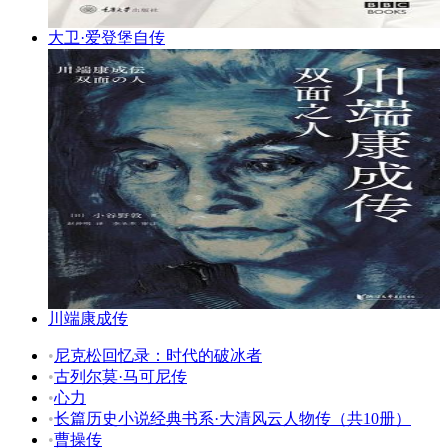
大卫·爱登堡自传
川端康成传
•
尼克松回忆录：时代的破冰者
•
古列尔莫·马可尼传
•
心力
•
长篇历史小说经典书系·大清风云人物传（共10册）
•
曹操传