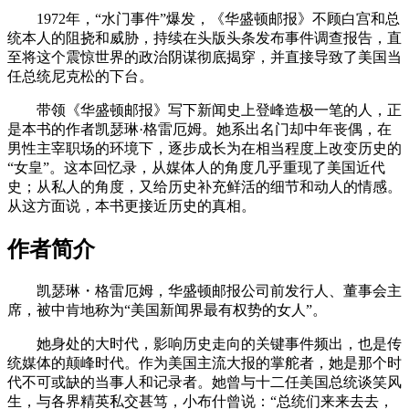
1972年，“水门事件”爆发，《华盛顿邮报》不顾白宫和总
统本人的阻挠和威胁，持续在头版头条发布事件调查报告，直
至将这个震惊世界的政治阴谋彻底揭穿，并直接导致了美国当
任总统尼克松的下台。
带领《华盛顿邮报》写下新闻史上登峰造极一笔的人，正
是本书的作者凯瑟琳·格雷厄姆。她系出名门却中年丧偶，在
男性主宰职场的环境下，逐步成长为在相当程度上改变历史的
“女皇”。这本回忆录，从媒体人的角度几乎重现了美国近代
史；从私人的角度，又给历史补充鲜活的细节和动人的情感。
从这方面说，本书更接近历史的真相。
作者简介
凯瑟琳・格雷厄姆，华盛顿邮报公司前发行人、董事会主
席，被中肯地称为“美国新闻界最有权势的女人”。
她身处的大时代，影响历史走向的关键事件频出，也是传
统媒体的颠峰时代。作为美国主流大报的掌舵者，她是那个时
代不可或缺的当事人和记录者。她曾与十二任美国总统谈笑风
生，与各界精英私交甚笃，小布什曾说：“总统们来来去去，