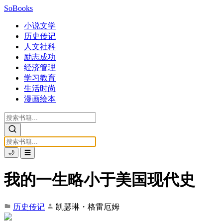
SoBooks
小说文学
历史传记
人文社科
励志成功
经济管理
学习教育
生活时尚
漫画绘本
🌙
☰
我的一生略小于美国现代史
历史传记
凯瑟琳・格雷厄姆