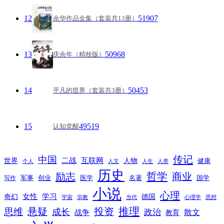
12
51907
余华作品全集（套装共13册）
13
50968
庆余年（精校版）
14
50453
平凡的世界（套装共3册）
15
49519
认知觉醒
传记
中国
互联网
世界
二战
人物
健康
个人
人文
人生
人类
历史
励志
哲学
商业
创业
医学
写作
军事
名著
国学
小说
心理
女性
奇幻
学习
德国
宇宙
宗教
当代
心理学
思想
推理
悬疑
投资
思维
成长
政治
散文
战争
教育