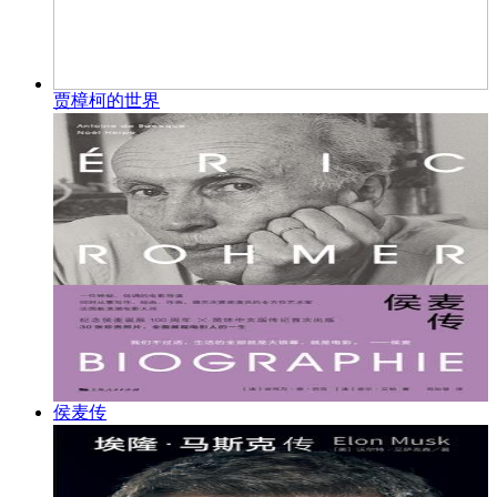
贾樟柯的世界
侯麦传