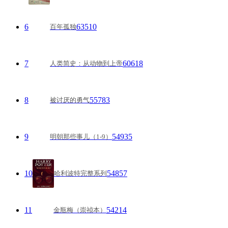
6
63510
百年孤独
7
60618
人类简史：从动物到上帝
8
55783
被讨厌的勇气
9
54935
明朝那些事儿（1-9）
10
54857
哈利波特完整系列
11
54214
金瓶梅（崇祯本）