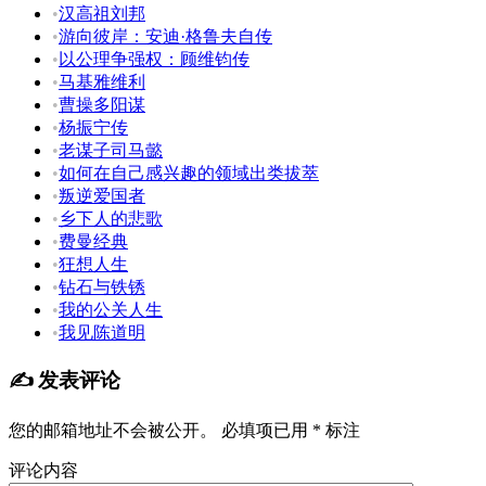
•
汉高祖刘邦
•
游向彼岸：安迪·格鲁夫自传
•
以公理争强权：顾维钧传
•
马基雅维利
•
曹操多阳谋
•
杨振宁传
•
老谋子司马懿
•
如何在自己感兴趣的领域出类拔萃
•
叛逆爱国者
•
乡下人的悲歌
•
费曼经典
•
狂想人生
•
钻石与铁锈
•
我的公关人生
•
我见陈道明
✍️ 发表评论
您的邮箱地址不会被公开。
必填项已用
*
标注
评论内容