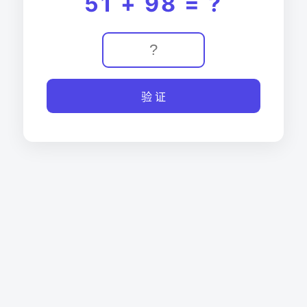
51 + 98 = ?
验 证