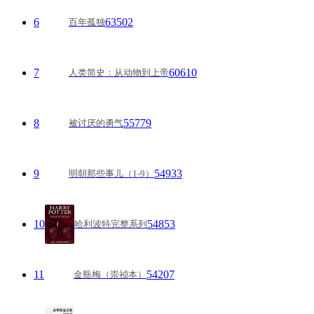
6
63502
百年孤独
7
60610
人类简史：从动物到上帝
8
55779
被讨厌的勇气
9
54933
明朝那些事儿（1-9）
10
54853
哈利波特完整系列
11
54207
金瓶梅（崇祯本）