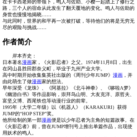
在卡卡西老师的带领下，鸣人与佐助、小樱一起踏上了修行之
路，三个人的宿命从此发生了翻天覆地的变化。鸣人与佐助的
身世也慢慢地揭晓……
与此同时，世界的和平再一次被打破，等待他们的将是无穷无
尽的艰险与挑战……
作者简介
岸本齐史：
日本著名
漫画
家，《火影忍者》之父。1974年11月8日，出生
在冈山县胜田郡奈义町，毕业于九州产业大学。
高中时期开始收集集英社出版的《周刊少年JUMP》
漫画
，并
由此萌生了做
漫画
家的想法。
早年深受《龙珠》、《阿基拉》《北斗神拳》、《哆啦A梦》
《幽游白书》等作品影响，崇拜鸟山明、大友克洋、原哲夫、
富坚义博、西尾铁也等动漫行业的前辈。
1995年（大学二年级）以《机器人》（KARAKURI）获得
JUMP的“HOP STEP”奖。
他所绘制的第一部
漫画
便是以少年忍者为主角的短篇故事。在
《火影忍者》前，曾在JUMP增刊号上推出单篇作品，出现使
用妖术的鸣人。