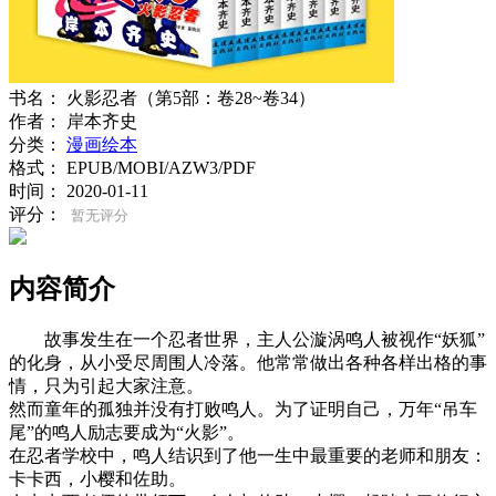
书名：
火影忍者（第5部：卷28~卷34）
作者：
岸本齐史
分类：
漫画绘本
格式：
EPUB/MOBI/AZW3/PDF
时间：
2020-01-11
评分：
暂无评分
内容简介
故事发生在一个忍者世界，主人公漩涡鸣人被视作“妖狐”
的化身，从小受尽周围人冷落。他常常做出各种各样出格的事
情，只为引起大家注意。
然而童年的孤独并没有打败鸣人。为了证明自己，万年“吊车
尾”的鸣人励志要成为“火影”。
在忍者学校中，鸣人结识到了他一生中最重要的老师和朋友：
卡卡西，小樱和佐助。