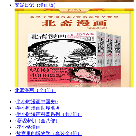
安妮日记（漫画版）
北斋漫画（全3册）
•
半小时漫画中国史0
•
半小时漫画世界名著
•
半小时漫画科普系列（共7册）
•
漫话宋朝（全八部）
•
花小烙漫画
•
故宫里的博物学（套装全3册）