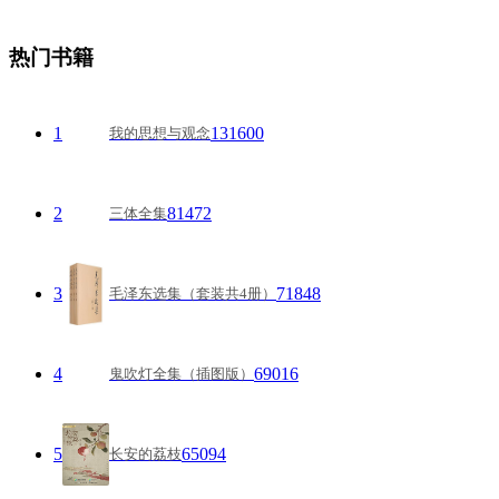
热门书籍
1
131600
我的思想与观念
2
81472
三体全集
3
71848
毛泽东选集（套装共4册）
4
69016
鬼吹灯全集（插图版）
5
65094
长安的荔枝