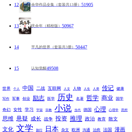
12
51905
余华作品全集（套装共13册）
13
50967
庆余年（精校版）
14
50447
平凡的世界（套装共3册）
15
49508
认知觉醒
传记
中国
互联网
世界
二战
人物
健康
个人
人文
人生
人类
历史
励志
哲学
商业
创业
医学
写作
军事
名著
国学
小说
心理
女性
奇幻
学习
德国
宇宙
宗教
当代
心理学
思想
推理
悬疑
投资
思维
成长
政治
散文
战争
教育
文学
日本
文化
漫画
法国
欧洲
沟通
治愈
杂文
旅行