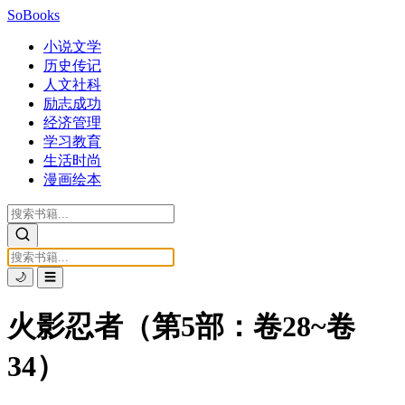
SoBooks
小说文学
历史传记
人文社科
励志成功
经济管理
学习教育
生活时尚
漫画绘本
🌙
☰
火影忍者（第5部：卷28~卷
34）