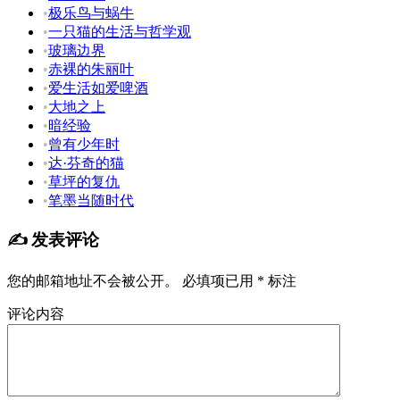
•
极乐鸟与蜗牛
•
一只猫的生活与哲学观
•
玻璃边界
•
赤裸的朱丽叶
•
爱生活如爱啤酒
•
大地之上
•
暗经验
•
曾有少年时
•
达·芬奇的猫
•
草坪的复仇
•
笔墨当随时代
✍️ 发表评论
您的邮箱地址不会被公开。
必填项已用
*
标注
评论内容