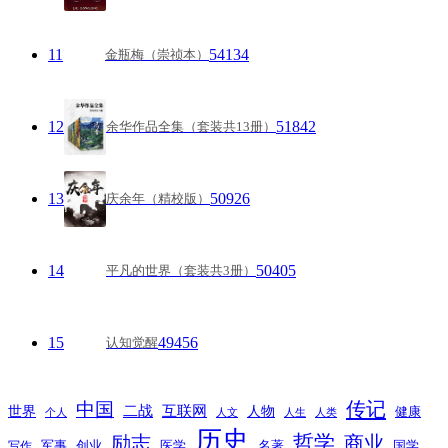
11
54134
金瓶梅（崇祯本）
12
51842
余华作品全集（套装共13册）
13
50926
庆余年（精校版）
14
50405
平凡的世界（套装共3册）
15
49456
认知觉醒
传记
中国
互联网
世界
二战
人物
健康
个人
人文
人生
人类
历史
励志
哲学
商业
创业
医学
写作
军事
名著
国学