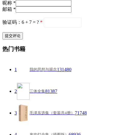
昵称 *
邮箱 *
验证码：6 + 7 = ?
*
热门书籍
1
131480
我的思想与观念
2
81387
三体全集
3
71748
毛泽东选集（套装共4册）
4
68936
鬼吹灯全集（插图版）