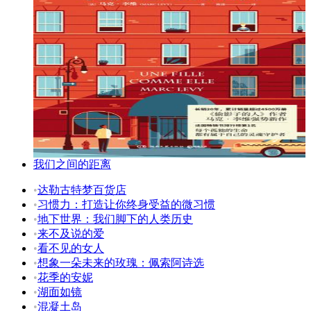
我们之间的距离
•
达勒古特梦百货店
•
习惯力：打造让你终身受益的微习惯
•
地下世界：我们脚下的人类历史
•
来不及说的爱
•
看不见的女人
•
想象一朵未来的玫瑰：佩索阿诗选
•
花季的安妮
•
湖面如镜
•
混凝土岛