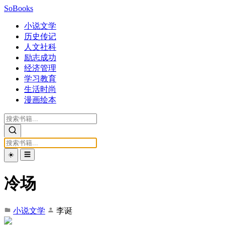
SoBooks
小说文学
历史传记
人文社科
励志成功
经济管理
学习教育
生活时尚
漫画绘本
☀️
☰
冷场
小说文学
李诞