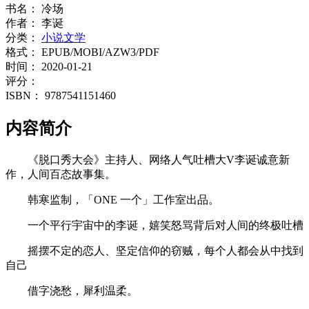
书名：
冷场
作者：
李诞
分类：
小说文学
格式：
EPUB/MOBI/AZW3/PDF
时间：
2020-01-21
评分：
ISBN：
9787541151460
内容简介
《脱口秀大会》主持人、网络人气吐槽大V李诞诚意新
作，人间百态故事集。
韩寒监制，「ONE 一个」工作室出品。
一个平行宇宙中的李诞，嬉笑怒骂背后对人间的终极吐槽
摇摆不定的恋人、坚定信仰的窃贼，每个人都会从中找到
自己
借字浇愁，犀利温柔。