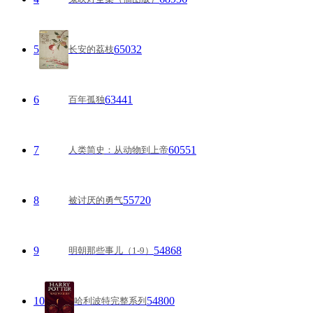
5
65032
长安的荔枝
6
63441
百年孤独
7
60551
人类简史：从动物到上帝
8
55720
被讨厌的勇气
9
54868
明朝那些事儿（1-9）
10
54800
哈利波特完整系列