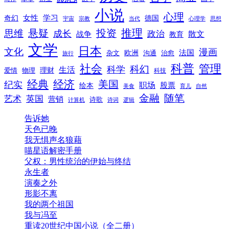
小说
心理
女性
奇幻
学习
德国
宇宙
宗教
当代
心理学
思想
推理
悬疑
投资
思维
成长
政治
散文
战争
教育
文学
日本
文化
漫画
法国
欧洲
沟通
治愈
杂文
旅行
科普
社会
管理
科幻
科学
生活
理财
爱情
物理
科技
经典
经济
美国
纪实
职场
绘本
股票
美食
育儿
自然
随笔
金融
艺术
英国
营销
诗歌
计算机
诗词
逻辑
告诉她
天色已晚
我无惧声名狼藉
喵星语解密手册
父权：男性统治的伊始与终结
永生者
演奏之外
形影不离
我的两个祖国
我与冯至
重读20世纪中国小说（全二册）