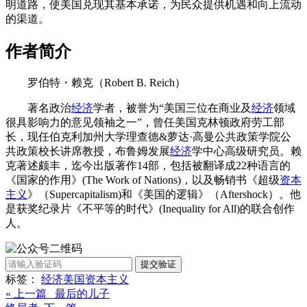
明道路，使美国兑现其基本承诺，为民众提供机遇和向上流动
的渠道。
作者简介
罗伯特・赖克（Robert B. Reich）
著名政治
经济
学者，被誉为“美国三位在商业及
经济
领域
很具影响力的意见领袖之一”，曾任美国克林顿政府劳工部
长，现任伯克利加州大学理查德&萝达·高曼公共政策学院公
共政策校长讲席教授，布鲁姆发展
经济
学中心高级研究员。赖
克著述颇丰，迄今出版著作14部，包括被翻译成22种语言的
《国家的作用》(The Work of Nations)，以及畅销书《超级
资本
主义
》（Supercapitalism)和《美国的逻辑》（Aftershock）。他
是获奖纪录片《不平等的时代》(Inequality for All)的联合创作
人。
提交验证
标签：
经济
美国
资本主义
« 上一篇 最后的儿子