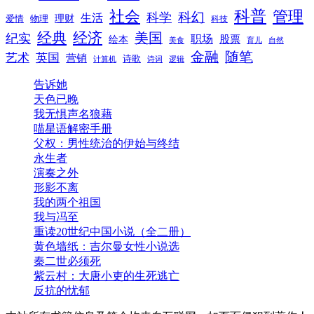
科普
社会
管理
科幻
科学
生活
理财
爱情
物理
科技
经典
经济
美国
纪实
职场
绘本
股票
美食
育儿
自然
随笔
金融
艺术
英国
营销
诗歌
计算机
诗词
逻辑
告诉她
天色已晚
我无惧声名狼藉
喵星语解密手册
父权：男性统治的伊始与终结
永生者
演奏之外
形影不离
我的两个祖国
我与冯至
重读20世纪中国小说（全二册）
黄色墙纸：吉尔曼女性小说选
秦二世必须死
紫云村：大唐小吏的生死逃亡
反抗的忧郁