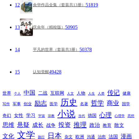
12
51819
余华作品全集（套装共13册）
13
50905
庆余年（精校版）
14
50378
平凡的世界（套装共3册）
15
49428
认知觉醒
传记
中国
互联网
世界
二战
人物
健康
个人
人文
人生
人类
历史
励志
哲学
商业
创业
医学
写作
军事
名著
国学
小说
心理
女性
奇幻
学习
德国
宇宙
宗教
当代
心理学
思想
推理
悬疑
投资
思维
成长
政治
散文
战争
教育
文学
日本
文化
漫画
法国
欧洲
沟通
治愈
杂文
旅行