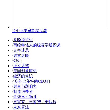
12个北美早期移民者
•
风险投资史
•
写给年轻人的经济学通识课
•
赤字迷思
•
财富之眼
•
熄灯
•
正义之殇
•
美国创新简史
•
经济的常识
•
沃伦·巴菲特的CEO们
•
财富与影响力
•
制造消费者
•
金钱永不眠Ⅱ
•
更富有、更睿智、更快乐
•
未来算法