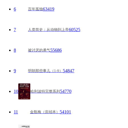
6
63419
百年孤独
7
60525
人类简史：从动物到上帝
8
55686
被讨厌的勇气
9
54847
明朝那些事儿（1-9）
10
54770
哈利波特完整系列
11
54101
金瓶梅（崇祯本）