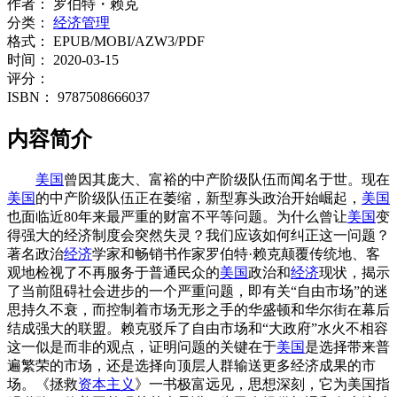
作者：
罗伯特・赖克
分类：
经济管理
格式：
EPUB/MOBI/AZW3/PDF
时间：
2020-03-15
评分：
ISBN：
9787508666037
内容简介
美国
曾因其庞大、富裕的中产阶级队伍而闻名于世。现在
美国
的中产阶级队伍正在萎缩，新型寡头政治开始崛起，
美国
也面临近80年来最严重的财富不平等问题。为什么曾让
美国
变
得强大的经济制度会突然失灵？我们应该如何纠正这一问题？
著名政治
经济
学家和畅销书作家罗伯特·赖克颠覆传统地、客
观地检视了不再服务于普通民众的
美国
政治和
经济
现状，揭示
了当前阻碍社会进步的一个严重问题，即有关“自由市场”的迷
思持久不衰，而控制着市场无形之手的华盛顿和华尔街在幕后
结成强大的联盟。赖克驳斥了自由市场和“大政府”水火不相容
这一似是而非的观点，证明问题的关键在于
美国
是选择带来普
遍繁荣的市场，还是选择向顶层人群输送更多经济成果的市
场。《拯救
资本主义
》一书极富远见，思想深刻，它为美国指