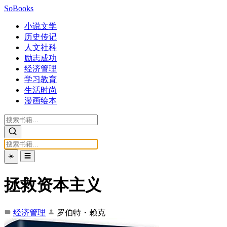
SoBooks
小说文学
历史传记
人文社科
励志成功
经济管理
学习教育
生活时尚
漫画绘本
☀️
☰
拯救资本主义
经济管理
罗伯特・赖克