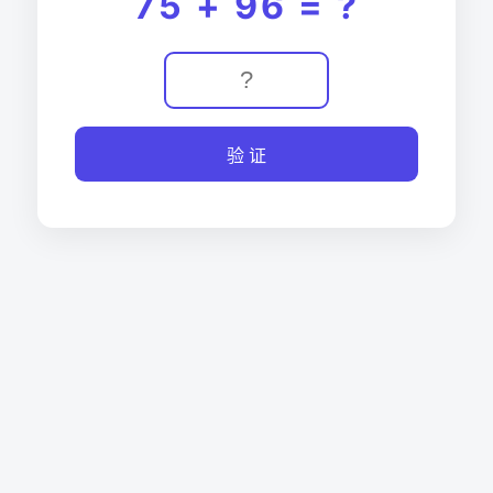
75 + 96 = ?
验 证