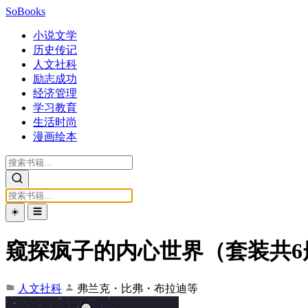
SoBooks
小说文学
历史传记
人文社科
励志成功
经济管理
学习教育
生活时尚
漫画绘本
☀️
☰
窥探疯子的内心世界（套装共6
人文社科
弗兰克・比弗・布拉迪等