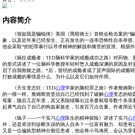
暂无评分
内容简介
《假如我是蝙蝠侠》美国《黑暗骑士》首映会枪击案的“蝙
象，以及近年来已经发生、正在发生的一连串恐怖性自杀举措
他会采取*的犯罪暴行以寻求精神的解脱和痛苦的宣泄。根据
《疯狂成瘾者：TED脑科学家的戒瘾成功之路》对药物、
的形式讲述了一位脑科学教授年轻时堕入成瘾深渊的原因及对
启了自我救赎之路。*后，曾经的成瘾者成了蜚声国际的成瘾
打败成瘾的事情是什么、为什么以及它们如何作用。
《天生变态狂：TED
心理
学家的脑犯罪之旅》作者詹姆斯•
的一模一样。詹姆斯曾坚信自己已经找到了破解
心理
变态的钥
母案，随后几百年里，其父系陆续曝出过杀妻弑母等数个杀亲案件
起勇气自白了自己的狗血家族史，引发百万点击量。作者用近
《疯子——一个实习
心理
医生的精神探险》讲述了实习
心
外，还是牵涉到诊断失误的病人自杀？一位富有魅力、却患有
又是一位偏执型精神分裂症患者，他会将小鸟淹死，会认为穿