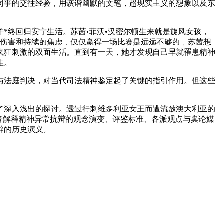
同事的交往经验，用诙谐幽默的文笔，超现实主义的想象以及东
。
*终回归安宁生活。苏茜•菲沃•汉密尔顿生来就是旋风女孩，
我伤害和持续的焦虑，仅仅赢得一场比赛是远远不够的，苏茜想
疯狂刺激的双面生活。直到有一天，她才发现自己早就罹患精神
性。
与法庭判决，对当代司法精神鉴定起了关键的指引作用。但这些
了深入浅出的探讨。透过行刺维多利亚女王而遭流放澳大利亚的
者解释精神异常抗辩的观念演变、评鉴标准、各派观点与舆论媒
辩的历史演义。