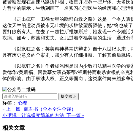
被警察发现在高速马路边徘徊，收集并埋葬一些尸体。无名氏
方哲学的暗示，生动刻画了一名实习心理医生的经历和心理活
《走出疯狂：田径女星的躁郁自救之路》这是一个令人震惊
这位天生的运动员被永无止境的求胜欲望所驱使，她*终也成
要打败所有人。在去了一趟拉斯维加斯后，她发现一个令她活
疾病。如今，苏茜和丈夫、女儿过着幸福美满的生活，通过分
《以疯狂之名：英美精神异常抗辩史》自十八世纪以来，
具有历史意义的个案史，却少有人仔细推敲、了解其前后脉络
《以疯狂之名》作者杨添围是国内少数司法精神医学的专
爱德华?奥斯福、因爱慕女演员茱蒂?福斯特而刺杀雷根的辛
体的影响。由于事涉人权、正义等面向，这类案件向来颇多争
提交验证
标签：
心理
« 上一篇 商君书（全本全注全译）
小逻辑：让选择变简单的方法 下一篇 »
相关文章