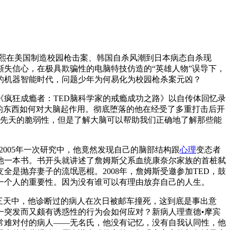
承熙在美国制造校园枪击案、韩国自杀风潮到日本病态自杀现
失信心，在极具欺骗性的电脑特技仿造的“英雄人物”误导下，
的机器智能时代，问题少年为何易化为校园枪杀案元凶？
《疯狂成瘾者：TED脑科学家的戒瘾成功之路》以自传体回忆录
的东西如何对大脑起作用。彻底堕落的他在经受了多重打击后开
其先天的脆弱性，但是了解大脑可以帮助我们正确地了解那些能
2005年一次研究中，他竟然发现自己的脑部结构跟
心理
变态者
他一本书。书开头就讲述了詹姆斯父系血统康奈尔家族的首桩弑
全是抛弃妻子的流氓恶棍。2008年，詹姆斯受邀参加TED，鼓
一个人的重要性。因为没有谁可以有理由放弃自己的人生。
三天中，他诊断过的病人在次日被邮车撞死，这到底是事出意
一突发而又颇有诱惑性的行为会如何应对？新病人理查德•摩宾
常难对付的病人——无名氏，他没有记忆，没有自我认同性，他