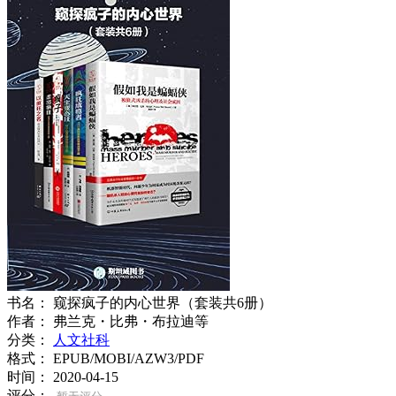
书名：
窥探疯子的内心世界（套装共6册）
作者：
弗兰克・比弗・布拉迪等
分类：
人文社科
格式：
EPUB/MOBI/AZW3/PDF
时间：
2020-04-15
评分：