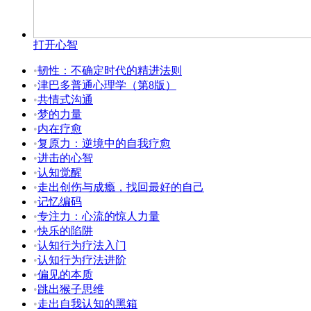
打开心智
•
韧性：不确定时代的精进法则
•
津巴多普通心理学（第8版）
•
共情式沟通
•
梦的力量
•
内在疗愈
•
复原力：逆境中的自我疗愈
•
进击的心智
•
认知觉醒
•
走出创伤与成瘾，找回最好的自己
•
记忆编码
•
专注力：心流的惊人力量
•
快乐的陷阱
•
认知行为疗法入门
•
认知行为疗法进阶
•
偏见的本质
•
跳出猴子思维
•
走出自我认知的黑箱