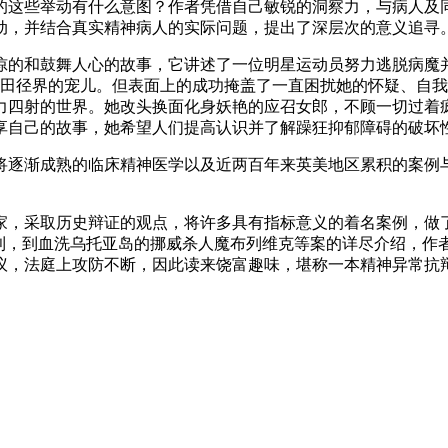
的这些举动有什么意图？作者凭借自己敏锐的洞察力，与病人及
动，并结合真实精神病人的实际问题，提出了深层次的意义追寻
的和鼓舞人心的故事，它讲述了一位明星运动员努力逃脱病魔并
了田径界的宠儿。但表面上的成功掩盖了一直困扰她的怀疑、自
力四射的世界。她改头换面化身妖艳的应召女郎，不顾一切过着
享自己的故事，她希望人们提高认识并了解躁狂抑郁障碍的破坏
将逐渐成熟的临床精神医学以及近两百年来英美地区累积的案例
。
家，采取历史辩证的观点，将许多具有指标意义的着名案例，做
克利，到血洗乌托亚岛的挪威杀人魔布列维克等案的详尽介绍，作
议，法庭上攻防不断，因此读来饶富趣味，堪称一本精神异常抗