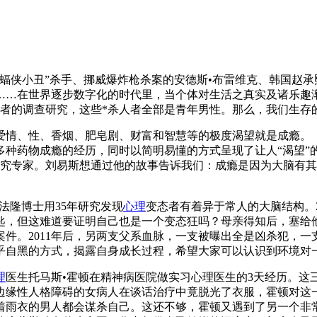
蝠侠小丑”杀手、挪威爆炸枪杀案的安德斯•布雷维克、韩国赵
……在世界逐步数字化的时代里，当个体对生活之真实及诸乐趣渐
作者的调查研究，这些*杀人者全部是青年男性。那么，我们生存
爱情、性、香烟、肥皂剧、财富和智慧等的极度渴望就是成瘾。
多种药物成瘾的经历，同时以简明易懂的方式呈现了让人“渴望”
研究专家。刘易斯想通过他的故事告诉我们：成瘾是因为大脑有
法隆博士用35年研究发现
心理
变态者有着异于常人的大脑结构。
匙，但这难道要证明自己也是一个变态狂吗？母亲得知后，塞给
。2011年后，另两支父系血脉，一支被曝出全是凶杀犯，一支
乎自黑的方式，揭露自身成长过程，希望大家可以认识到环境对
理
医生托马斯•霍顿在精神病医院做实习心理医生的3天经历。这
边缘性人格障碍的女病人在谈话治疗中竟脱光了衣服，霍顿对这
着雨衣的男人都会谋杀自己。这还不够，霍顿又遇到了另一个非