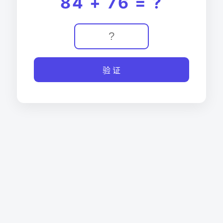
84 + 76 = ?
验 证