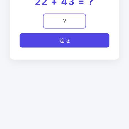
22 + 43 = ?
验 证