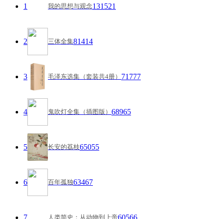
1
131521
我的思想与观念
2
81414
三体全集
3
71777
毛泽东选集（套装共4册）
4
68965
鬼吹灯全集（插图版）
5
65055
长安的荔枝
6
63467
百年孤独
7
60566
人类简史：从动物到上帝