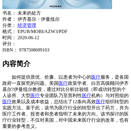
书名：
未来的处方
作者：
伊齐基尔・伊曼纽尔
分类：
经济管理
格式：
EPUB/MOBI/AZW3/PDF
时间：
2020-06-12
评分：
ISBN：
9787508699103
内容简介
如何提供质优、价廉、以患者为中心的
医疗
服务，是各国
政府一直探究的问题。美国
医疗
政策学者、白宫高级顾问伊齐
基尔?伊曼纽尔教授，通过对比分析比较组（即成功转型的个
人诊所、大型
医疗
专业团队乃至营利性
医疗
机构）与对照组的
医疗
效果以及成本收益，总结出了12条向高效
医疗
组织转型的
实践方法。基于此，该书为医疗行业的转型开出了药方，并为
医疗工作者、投资者和患者指明了未来的方向。该书探讨的医
疗行业转型，不仅对美国，对中国未来医疗行业的改革，也有
重要的参考意义。