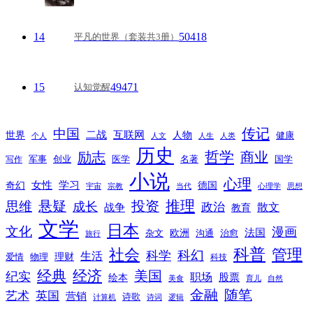
14
50418
平凡的世界（套装共3册）
15
49471
认知觉醒
传记
中国
互联网
世界
二战
人物
健康
个人
人文
人生
人类
历史
励志
哲学
商业
创业
医学
写作
军事
名著
国学
小说
心理
女性
奇幻
学习
德国
宇宙
宗教
当代
心理学
思想
推理
悬疑
投资
思维
成长
政治
散文
战争
教育
文学
日本
文化
漫画
法国
欧洲
沟通
治愈
杂文
旅行
科普
社会
管理
科幻
科学
生活
理财
爱情
物理
科技
经典
经济
美国
纪实
职场
绘本
股票
美食
育儿
自然
随笔
金融
艺术
英国
营销
诗歌
计算机
诗词
逻辑