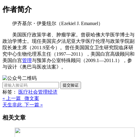
作者简介
伊齐基尔・伊曼纽尔（Ezekiel J. Emanuel）
美国医疗政策学者、肿瘤学家。曾获哈佛大学医学博士与
政治学博士。现任美国宾夕法尼亚大学医疗伦理与政策学院副
院长兼主席（2011.9至今）。曾任美国国立卫生研究院临床研
究中心生物伦理系主任（1997—2011），美国白宫高级顾问和
美国白宫
管理
与预算办公室特殊顾问（2009.1—2011.1），参
与设计《奥巴马医改法案》。
提交验证
标签：
医疗
社会
管理
经济
« 上一篇 微文案
天生非此 下一篇 »
相关文章