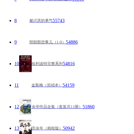
8
55743
被讨厌的勇气
9
54886
明朝那些事儿（1-9）
10
54816
哈利波特完整系列
11
54159
金瓶梅（崇祯本）
12
51860
余华作品全集（套装共13册）
13
50942
庆余年（精校版）