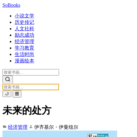
SoBooks
小说文学
历史传记
人文社科
励志成功
经济管理
学习教育
生活时尚
漫画绘本
🌙
☰
未来的处方
经济管理
伊齐基尔・伊曼纽尔