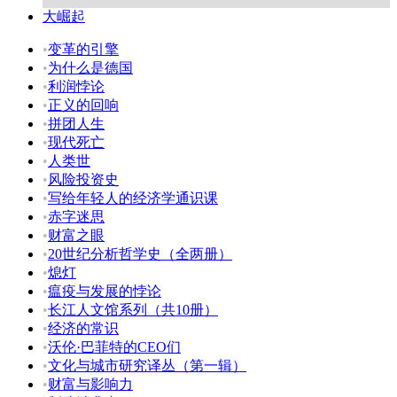
大崛起
•
变革的引擎
•
为什么是德国
•
利润悖论
•
正义的回响
•
拼团人生
•
现代死亡
•
人类世
•
风险投资史
•
写给年轻人的经济学通识课
•
赤字迷思
•
财富之眼
•
20世纪分析哲学史（全两册）
•
熄灯
•
瘟疫与发展的悖论
•
长江人文馆系列（共10册）
•
经济的常识
•
沃伦·巴菲特的CEO们
•
文化与城市研究译丛（第一辑）
•
财富与影响力