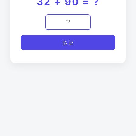
32 + 90 = ?
验 证