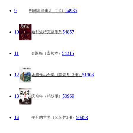
9
54935
明朝那些事儿（1-9）
10
54857
哈利波特完整系列
11
54215
金瓶梅（崇祯本）
12
51908
余华作品全集（套装共13册）
13
50969
庆余年（精校版）
14
50453
平凡的世界（套装共3册）