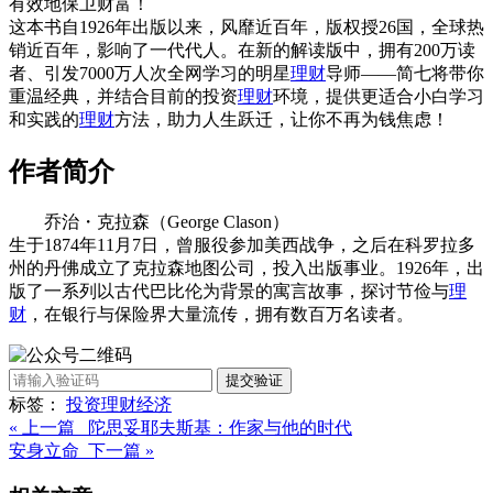
有效地保卫财富！
这本书自1926年出版以来，风靡近百年，版权授26国，全球热
销近百年，影响了一代代人。在新的解读版中，拥有200万读
者、引发7000万人次全网学习的明星
理财
导师——简七将带你
重温经典，并结合目前的投资
理财
环境，提供更适合小白学习
和实践的
理财
方法，助力人生跃迁，让你不再为钱焦虑！
作者简介
乔治・克拉森（George Clason）
生于1874年11月7日，曾服役参加美西战争，之后在科罗拉多
州的丹佛成立了克拉森地图公司，投入出版事业。1926年，出
版了一系列以古代巴比伦为背景的寓言故事，探讨节俭与
理
财
，在银行与保险界大量流传，拥有数百万名读者。
提交验证
标签：
投资
理财
经济
« 上一篇 陀思妥耶夫斯基：作家与他的时代
安身立命 下一篇 »