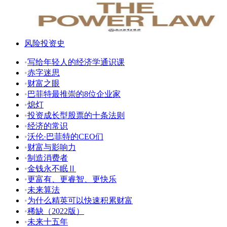
风险投资史
•
写给年轻人的经济学通识课
•
赤字迷思
•
财富之眼
•
巴菲特最推崇的8位企业家
•
熄灯
•
投资成长型股票的十条法则
•
经济的常识
•
沃伦·巴菲特的CEO们
•
财富与影响力
•
制造消费者
•
金钱永不眠Ⅱ
•
更富有、更睿智、更快乐
•
未来算法
•
为什么精英可以快速积累财富
•
稀缺（2022版）
•
未来十五年