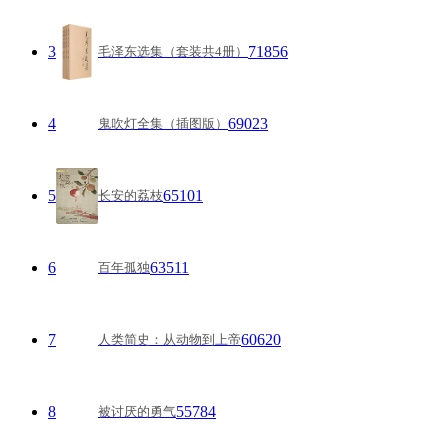
3
71856
毛泽东选集（套装共4册）
4
69023
鬼吹灯全集（插图版）
5
65101
长安的荔枝
6
63511
百年孤独
7
60620
人类简史：从动物到上帝
8
55784
被讨厌的勇气