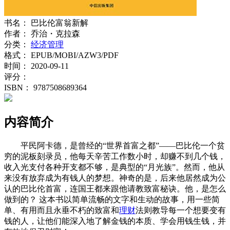
书名：
巴比伦富翁新解
作者：
乔治・克拉森
分类：
经济管理
格式：
EPUB/MOBI/AZW3/PDF
时间：
2020-09-11
评分：
ISBN：
9787508689364
内容简介
平民阿卡德，是曾经的“世界首富之都”——巴比伦一个贫
穷的泥板刻录员，他每天辛苦工作数小时，却赚不到几个钱，
收入光支付各种开支都不够，是典型的“月光族”。然而，他从
来没有放弃成为有钱人的梦想。神奇的是，后来他居然成为公
认的巴比伦首富，连国王都来跟他请教致富秘诀。他，是怎么
做到的？ 这本书以简单流畅的文字和生动的故事，用一些简
单、有用而且永垂不朽的致富和
理财
法则教导每一个想要变有
钱的人，让他们能深入地了解金钱的本质、学会用钱生钱，并