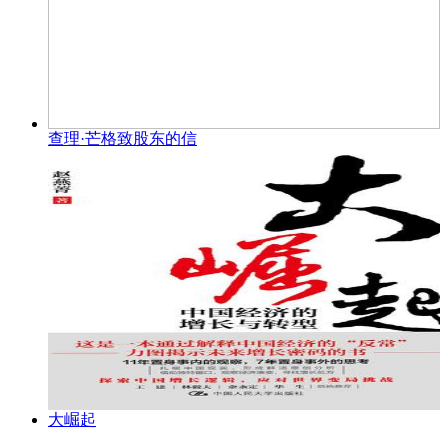
查理·芒格致股东的信
大崛起