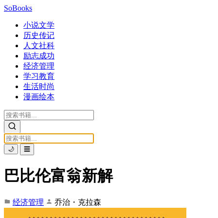
SoBooks
小说文学
历史传记
人文社科
励志成功
经济管理
学习教育
生活时尚
漫画绘本
🌙
☰
巴比伦富翁新解
经济管理
乔治・克拉森