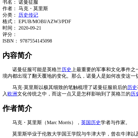
书名：
诺曼征服
作者：
马克・莫里斯
分类：
历史传记
格式：
EPUB/MOBI/AZW3/PDF
时间：
2020-09-21
评分：
ISBN：
9787554145098
内容简介
诺曼征服可能是英格兰
历史
上最重要的军事和文化事件之
境内都出现了翻天覆地的变化。那么，诺曼人是如何改变这一
马克·莫里斯以极其细致的笔触梳理了诺曼征服前后的
历史
入
欧洲
文化传统之中，而这一点又是怎样影响到了英格兰的
历
作者简介
马克・莫里斯（Marc Morris），
英国
历史
学者与作家。
莫里斯毕业于伦敦大学国王学院与牛津大学，曾在牛津以