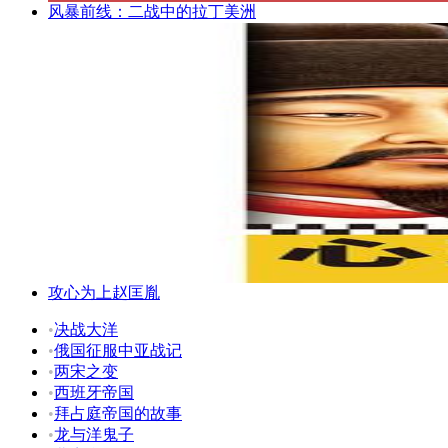
风暴前线：二战中的拉丁美洲
攻心为上赵匡胤
•
决战大洋
•
俄国征服中亚战记
•
两宋之变
•
西班牙帝国
•
拜占庭帝国的故事
•
龙与洋鬼子