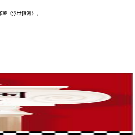
译著《浮世恒河》。