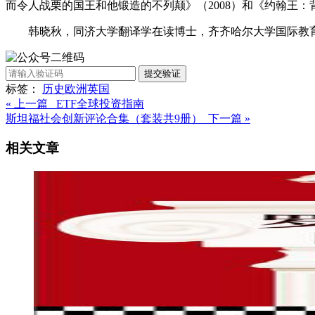
而令人战栗的国王和他锻造的不列颠》（2008）和《约翰王：
韩晓秋，同济大学翻译学在读博士，齐齐哈尔大学国际教
提交验证
标签：
历史
欧洲
英国
« 上一篇 ETF全球投资指南
斯坦福社会创新评论合集（套装共9册） 下一篇 »
相关文章