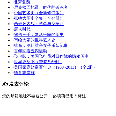
•
北宋觉醒
•
尼克松回忆录：时代的破冰者
•
中国艺术史（全新修订版）
•
张鸣大历史全集（全44册）
•
西班牙内战：革命与反革命
•
唐人时代
•
物语三千：复活平民的历史
•
写给大家的世界艺术史
•
续命：奥斯维辛女子乐队纪事
•
百年回看五四运动
•
飞虎队：美国飞行员对日作战的隐秘历史
•
世界史丛书（套装共6册）
•
美国家庭财富百年史（1900~2013）（全2册）
•
德意志贵族
✍️ 发表评论
您的邮箱地址不会被公开。
必填项已用
*
标注