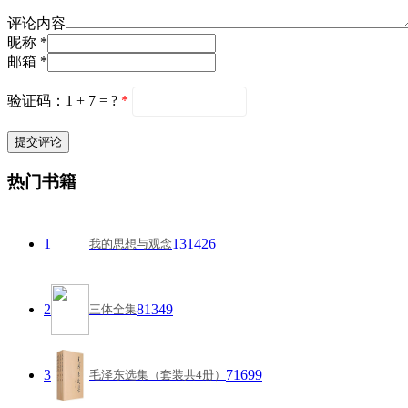
评论内容
昵称 *
邮箱 *
验证码：1 + 7 = ?
*
热门书籍
1
131426
我的思想与观念
2
81349
三体全集
3
71699
毛泽东选集（套装共4册）