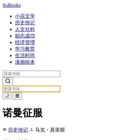
SoBooks
小说文学
历史传记
人文社科
励志成功
经济管理
学习教育
生活时尚
漫画绘本
🌙
☰
诺曼征服
历史传记
马克・莫里斯