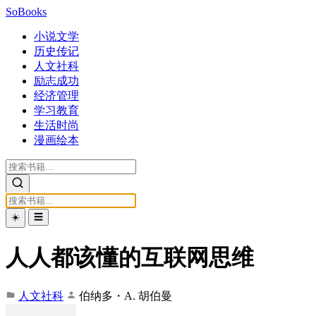
SoBooks
小说文学
历史传记
人文社科
励志成功
经济管理
学习教育
生活时尚
漫画绘本
☀️
☰
人人都该懂的互联网思维
人文社科
伯纳多・A. 胡伯曼