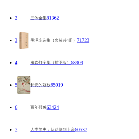
2
81362
三体全集
3
71723
毛泽东选集（套装共4册）
4
68909
鬼吹灯全集（插图版）
5
65019
长安的荔枝
6
63424
百年孤独
7
60537
人类简史：从动物到上帝