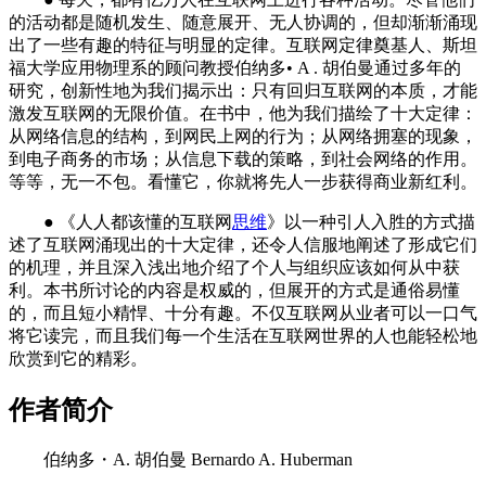
的活动都是随机发生、随意展开、无人协调的，但却渐渐涌现
出了一些有趣的特征与明显的定律。互联网定律奠基人、斯坦
福大学应用物理系的顾问教授伯纳多• A . 胡伯曼通过多年的
研究，创新性地为我们揭示出：只有回归互联网的本质，才能
激发互联网的无限价值。在书中，他为我们描绘了十大定律：
从网络信息的结构，到网民上网的行为；从网络拥塞的现象，
到电子商务的市场；从信息下载的策略，到社会网络的作用。
等等，无一不包。看懂它，你就将先人一步获得商业新红利。
● 《人人都该懂的互联网
思维
》以一种引人入胜的方式描
述了互联网涌现出的十大定律，还令人信服地阐述了形成它们
的机理，并且深入浅出地介绍了个人与组织应该如何从中获
利。本书所讨论的内容是权威的，但展开的方式是通俗易懂
的，而且短小精悍、十分有趣。不仅互联网从业者可以一口气
将它读完，而且我们每一个生活在互联网世界的人也能轻松地
欣赏到它的精彩。
作者简介
伯纳多・A. 胡伯曼 Bernardo A. Huberman