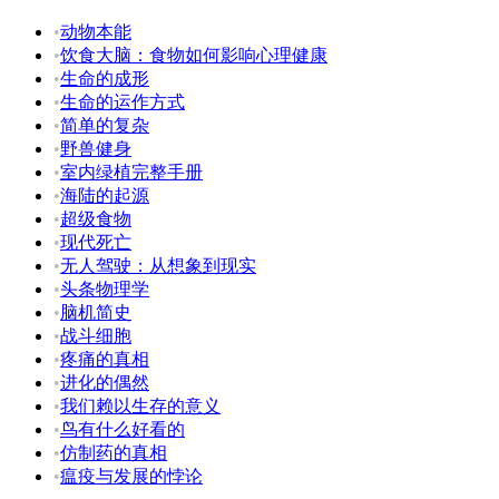
•
动物本能
•
饮食大脑：食物如何影响心理健康
•
生命的成形
•
生命的运作方式
•
简单的复杂
•
野兽健身
•
室内绿植完整手册
•
海陆的起源
•
超级食物
•
现代死亡
•
无人驾驶：从想象到现实
•
头条物理学
•
脑机简史
•
战斗细胞
•
疼痛的真相
•
进化的偶然
•
我们赖以生存的意义
•
鸟有什么好看的
•
仿制药的真相
•
瘟疫与发展的悖论