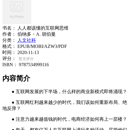
书名：
人人都该懂的互联网思维
作者：
伯纳多・A. 胡伯曼
分类：
人文社科
格式：
EPUB/MOBI/AZW3/PDF
时间：
2020-11-13
评分：
暂无评分
ISBN：
9787534999116
内容简介
● 互联网发展的下半场，什么样的商业新模式即将涌现？
● 互联网红利越来越少的时代，我们该如何重新布局、绝
地反弹？
● 注意力越来越值钱的时代，电商经济如何再上一层楼？
● 每天，都有亿万人在互联网上进行各种活动。尽管他们