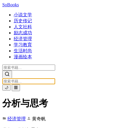
SoBooks
小说文学
历史传记
人文社科
励志成功
经济管理
学习教育
生活时尚
漫画绘本
🌙
☰
分析与思考
经济管理
黄奇帆