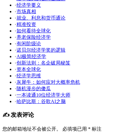
•
经济学要义
•
市场真相
•
就业、利息和货币通论
•
精准投资
•
如何看待全球化
•
养老保险经济学
•
有闲阶级论
•
诺贝尔经济学奖的逻辑
•
AI极简经济学
•
创新法则：名企破局秘笈
•
资本全球化
•
经济学思维
•
灰犀牛：如何应对大概率危机
•
随机漫步的傻瓜
•
一本读通10位经济学大师
•
哈萨比斯：谷歌AI之脑
✍️ 发表评论
您的邮箱地址不会被公开。
必填项已用
*
标注