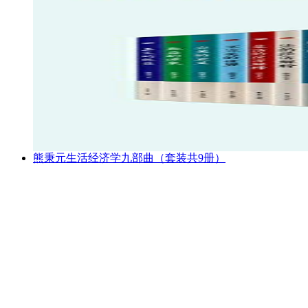
熊秉元生活经济学九部曲（套装共9册）