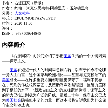
书名：
右派国家（新版）
作者：
约翰・米克尔思韦特/阿德里安・伍尔德里奇
分类：
人文社科
格式：
EPUB/MOBI/AZW3/PDF
时间：
2020-11-30
评分：
ISBN：
9787508644646
内容简介
《右派国家》向我们介绍了形塑
美国
生活的一个关键因素
——保守主义。
美国
在短短一代人的时间里急剧右转，以至于如今不论哪
一党入主白宫，这个国家与欧洲相比——甚至与尼克松治下的
美国
相比——在许多重要方面都明显更保守了：福利不复存
在，死刑的传统根深蒂固，反堕胎呼声依然强烈，监管力度降
到了极低的水平；“新政自由主义”的支柱轰然倒塌，保守主义
的势力已推进到极为广泛的阵线。最近二十年，保守主义已成
为
美国
社会
隐秘但中坚的力量，而这本书将告诉我们为什么保
守主义能够成功。