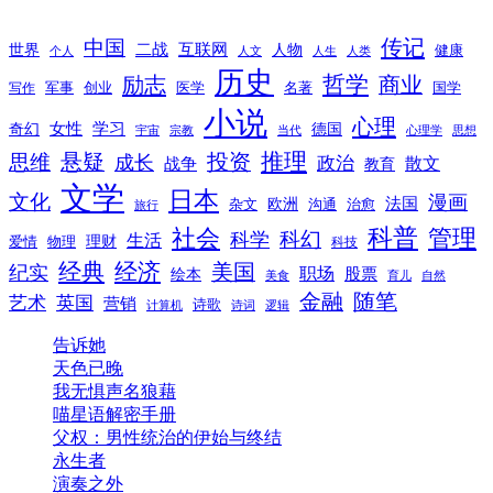
传记
中国
互联网
世界
二战
人物
健康
个人
人文
人生
人类
历史
励志
哲学
商业
创业
医学
写作
军事
名著
国学
小说
心理
女性
奇幻
学习
德国
宇宙
宗教
当代
心理学
思想
推理
悬疑
投资
思维
成长
政治
散文
战争
教育
文学
日本
文化
漫画
法国
欧洲
沟通
治愈
杂文
旅行
科普
社会
管理
科幻
科学
生活
理财
爱情
物理
科技
经典
经济
美国
纪实
职场
绘本
股票
美食
育儿
自然
随笔
金融
艺术
英国
营销
诗歌
计算机
诗词
逻辑
告诉她
天色已晚
我无惧声名狼藉
喵星语解密手册
父权：男性统治的伊始与终结
永生者
演奏之外