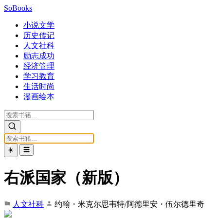
SoBooks
小说文学
历史传记
人文社科
励志成功
经济管理
学习教育
生活时尚
漫画绘本
☀️
☰
右派国家（新版）
人文社科
约翰・米克尔思韦特/阿德里安・伍尔德里奇