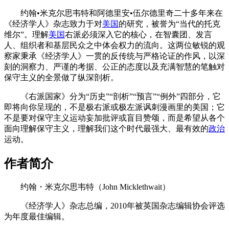
约翰•米克尔思韦特和阿德里安•伍尔德里奇二十多年来在
《经济学人》杂志致力于对
美国
的研究，被誉为“当代的托克
维尔”。理解
美国
右派必须深入它的核心，在智囊团、发言
人、组织者和基层民众之中体会权力的流向。这两位敏锐的观
察家秉承《经济学人》一贯的反传统与严格论证的作风，以深
刻的洞察力、严谨的考据、公正的态度以及充满智慧的笔触对
保守主义的全景做了纵深剖析。
《右派国家》分为“历史”“剖析”“预言”“例外”四部分，它
即将向你呈现的，不是极右派或极左派讽刺漫画里的美国；它
不是要对保守主义运动妄加批评或盲目赞颂，而是希望从各个
面向理解保守主义，理解我们这个时代最强大、最有效的
政治
运动。
作者简介
约翰・米克尔思韦特（John Micklethwait）
《经济学人》杂志总编，2010年被英国杂志编辑协会评选
为年度最佳编辑。