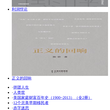
利润悖论
正义的回响
•
拼团人生
•
人类世
•
美国家庭财富百年史（1900~2013）（全2册）
•
12个北美早期移民者
•
赤字迷思