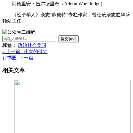
阿德里安・伍尔德里奇（Adrian Wooldridge）
《经济学人》杂志“熊彼特”专栏作家，曾任该杂志驻华盛
顿站主任。
提交验证
标签：
政治
社会
美国
« 上一篇 伟大的孤独
订书匠 下一篇 »
相关文章