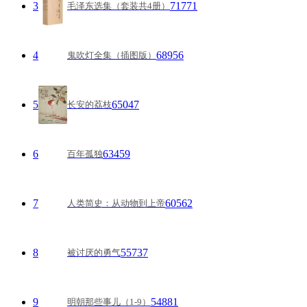
3
71771
毛泽东选集（套装共4册）
4
68956
鬼吹灯全集（插图版）
5
65047
长安的荔枝
6
63459
百年孤独
7
60562
人类简史：从动物到上帝
8
55737
被讨厌的勇气
9
54881
明朝那些事儿（1-9）