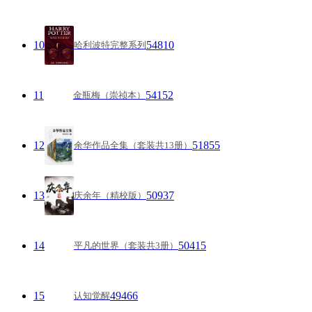
10
54810
哈利波特完整系列
11
54152
金瓶梅（崇祯本）
12
51855
余华作品全集（套装共13册）
13
50937
庆余年（精校版）
14
50415
平凡的世界（套装共3册）
15
49466
认知觉醒